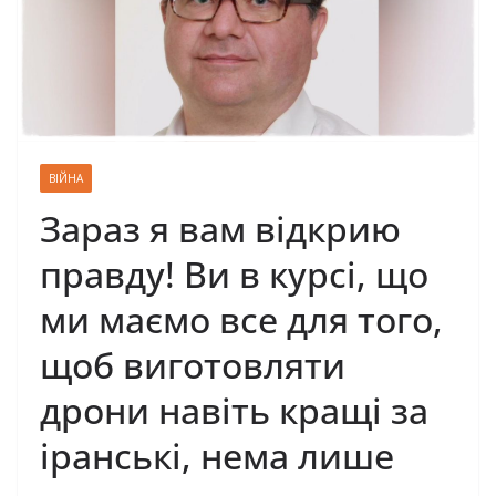
ВІЙНА
Зараз я вам відкрию
правду! Ви в курсі, що
ми маємо все для того,
щоб виготовляти
дpони навіть кpащі за
іpанські, нема лише