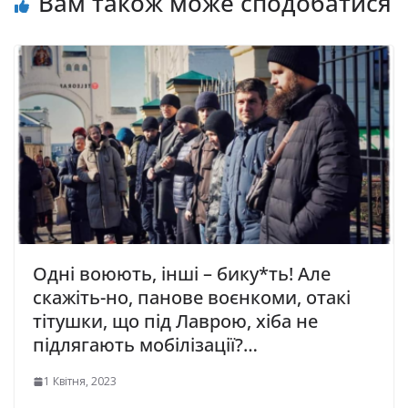
Вам також може сподобатися
Одні воюють, інші – бику*ть! Але
скажіть-но, панове воєнкоми, отакі
тітушки, що під Лаврою, хіба не
підлягають мобілізації?…
1 Квітня, 2023