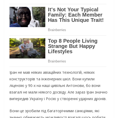
Іран не мав ніяких авіаційних технологій, ніяких
конструкторів та інженерних шкіл. Вони купили
ліцензію у 90-х на наші цивільні Антонови, бо вони
взагалі не мали ніякого досвіду. Але зараз Іран значно
випередив Україну і Росію у створенні ударних дронів.
Вони це зробили під багаторічними санкціями, які
значно обмежують можливості взагалі щось робити.