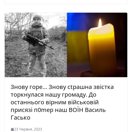
Знову горе… Знову сtрашна звістка
торкнулася нашу громаду. До
останнього вірним військовій
присязі п0mер наш ВОЇН Василь
Гасько
23 Червня, 2023