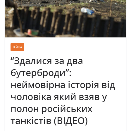
ВІЙНА
“Здалися за два
бутерброди”:
неймовірна історія від
чоловіка який взяв у
полон російських
танкістів (ВІДЕО)