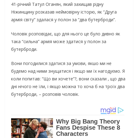
41-річний Татул Оганян, який захищав рідну
Ніжинщину розказав неймовірну історю, як “Друга
армія світу” здалася у полон за “два бутерброди”.
Чоловік розповідає, що для нього це було дивно як
така “сильна” армія може здатися у полон за
бутерброди.
Вони погодилися здатися за умови, якшо ми не
будемо над ними знущатися і якщо ми їх нагодуємо. Я
коли попитав: “Що ви хочете”?, вони сказали , що два
дні нічого не їли, і якщо можна то хоча б на троїх два
бутерброди, – розповів чоловік.