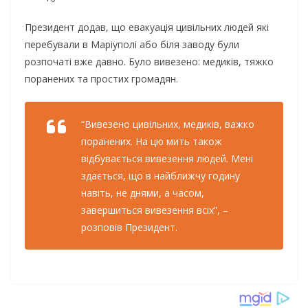
Президент додав, що евакуація цивільних людей які
перебували в Маріуполі або біля заводу були
розпочаті вже давно. Було вивезено: медиків, тяжко
поранених та простих громадян.
“Вивезено цивільних, медиків, важко
поранених. На цю мить також
відбувається вивезення людей. Мені
здається, що в найближчу годину
навіть, не днями, а часом,
завершиться вивезення всіх”, –
розповів Президент.