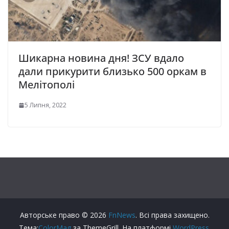
Шикарна новина дня! ЗСУ вдало
дали прикурити близько 500 оркам в
Мелітополі
5 Липня, 2022
Авторське право © 2026
FnNews
. Всі права захищено.
Тема:
ColorMag
за ThemeGrill. На платформі
WordPress
.