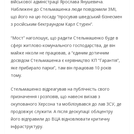
військової адміністрації Ярослава Янушевича.
Наближені до Стельмашенка люди повідомили ЗМІ,
що його на цю посаду “просував шведський бізнесмен
з російським бекграундом Карл Стурен”.
“Мост” наголошує, що радити Стельмашенко буде в
сфері житлово-комунального господарства, де він
майже ніколи не працював, а “єдиним дотичним
досвідом Стельмашенка є керівництво КП “Гарантія”,
яке прибирало парки”, там він працював 10 років
тому.
Стельмашенко відреагував на публічність свого
призначення і розповів, що навесні виїхав з
окупованого Херсона та мобілізувався до лав ЗСУ, де
продовжує служити. А після деокупації облцентру
його відправили до ВЦА відновлювати критичну
інфраструктуру.