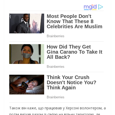
Також він каже, що працював у Херсоні волонтером, а
потім виїхав разом із сім’єю на вільну територію, де