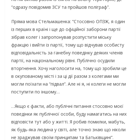
“одразу повідомив ЗСУ та пройшов поліграф”.
Пряма мова Стельмашенка: “Стосовно ОПЗЖ, я один
із перших в країні і ще до офіційної заборони партії
зібрав колег і запропонував розпустити міську
фракцію і вийти із партії, тому що відчував особисту
відповідальність за ганебну поведінку деяких членів
партії, на національному рівні. Публічно осудили
вторгнення. Хочу наголосити на, тому що зробили це
в окупованому місті і за ці дії разом з колегами ми
могли поїхати на “підвал”. Але ні я, ні колеги не могли
поступити по іншому…
…Якщо є факти, або публічні питання стосовно моєї
поведінки як публічної особи, буду намагатись на них
відповісти тут або у житті. Я робив помилки, мабуть,
як будь-яка людина у світі, але точно знаю що ніколи
не зраджував своїм принципам та Батьківщині”.