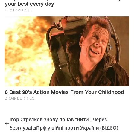
Ігор Стрєлков знову почав “нити”, через
безглузді дії рф у війні проти України (ВІДЕО)