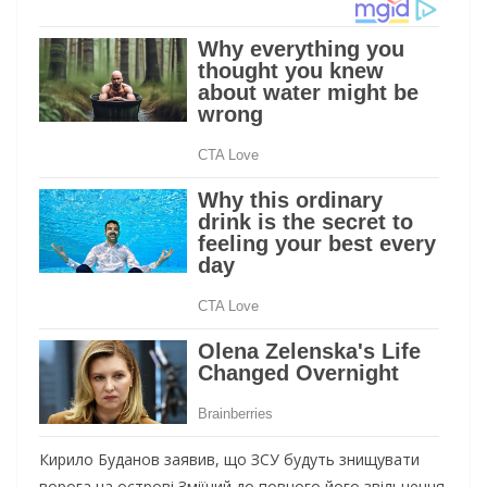
Кирило Буданов заявив, що ЗСУ будуть знищувати
ворога на острові Зміїний до повного його звільнення.