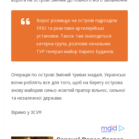
Ворог розміщує на острові підрозділи
ППО та реактивні артилерійські
установки. Також там знаходиться
катерна група, розповів начальник
ГУР генерал-майор Кирило Буданов.
Операція по острові Зміїний триває інадалі. Українські
воїни роблять все для того, щоб на берегу острова
знову майорив синьо-жовтий прапор вільної, сильної
та незалежної держави.
Віримо у ЗСУ!!!