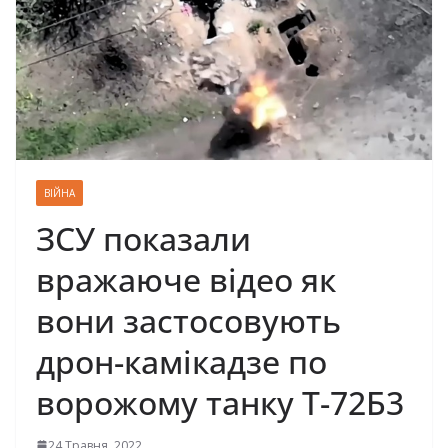
ВІЙНА
ЗСУ показали
вражаюче відео як
вони застосовують
дрон-камікадзе по
ворожому танку Т-72Б3
24 Травня, 2022