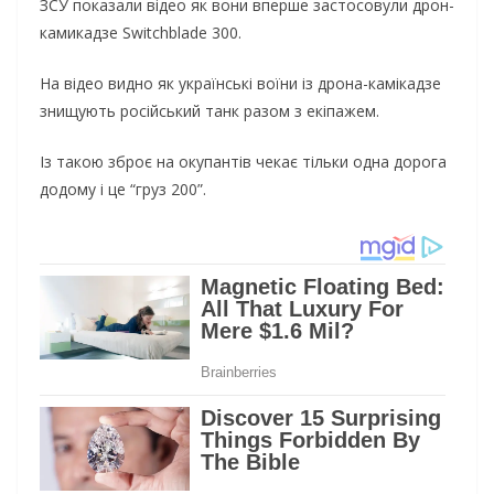
ЗСУ показали відео як вони вперше застосовули дрон-
камикадзе Switchblade 300.
На відео видно як українські воїни із дрона-камікадзе
знищують російський танк разом з екіпажем.
Із такою зброє на окупантів чекає тільки одна дорога
додому і це “груз 200”.