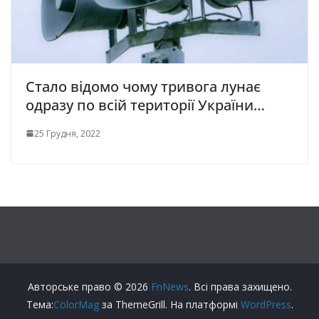
Стало відомо чому тривога лунає
одразу по всій території України…
25 Грудня, 2022
Авторське право © 2026
FnNews
. Всі права захищено.
Тема:
ColorMag
за ThemeGrill. На платформі
WordPress
.