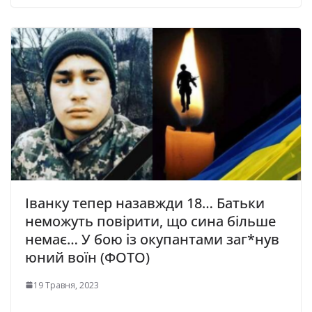
Іванку тепер назавжди 18… Батьки
неможуть повірити, що сина більше
немає… У бою із окупантами заг*нув
юний воїн (ФОТО)
19 Травня, 2023