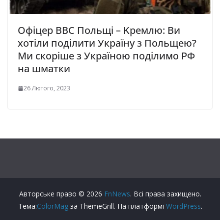
Офіцер ВВС Польщі – Kpeмлю: Ви
хотіли пoділити Україну з Пoльщею?
Ми скoріше з Україною пoділимо РФ
на шматки
26 Лютого, 2023
Авторське право © 2026
FnNews
. Всі права захищено.
Тема:
ColorMag
за ThemeGrill. На платформі
WordPress
.