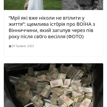
“Мрії які вже ніколи не втілити у
життя”: щемлива іст0рія про ВОЇНА з
Вінниччини, який загunув через пів
року після св0го весілля (ФОТО)
29 Травня, 2023