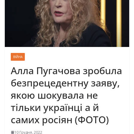
ВІЙНА
Алла Пугачова зробuла
безпрецедентну заяву,
якою шокувала не
тільки українці а й
самих росіян (ФОТО)
10 Грудня, 2022