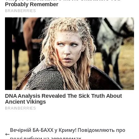
Вечірній БА-БАХХ у Криму! Повідомляють про
гучні вибухи на аеродромах