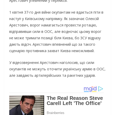
Арестович упевнений у перемозі.
1 квітня 37-го дня війни окупантам не вдається піти в
наступ у Київському напрямку. Як зазначає Олексій
Арестович, ворог намагається провести ротацію,
відправивши сили в ООС, але водночас цьому ворог
не може тримати позиції біля Києва, бо ЗСУ відразу
дають відсіч. Арестович впевнений що за такого
сценарію противника захват Києва неможливий.
У відеозверненні Арестович наголосив, що сили
окупантів не можуть оточити українську армію в ООС,
але завдають артилерійських та ракетних ударів.