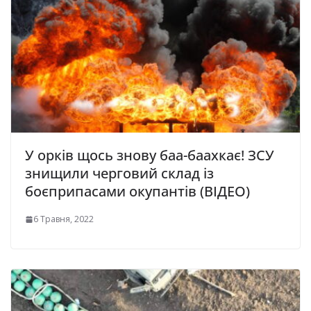
У орків щось знову баа-баахкає! ЗСУ
знищили черговий склад із
боєприпасами окупантів (ВІДЕО)
6 Травня, 2022