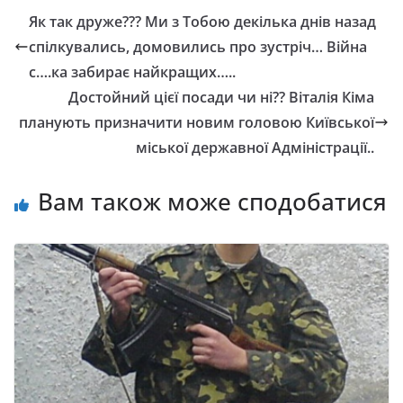
Як так друже??? Ми з Тобою декілька днів назад
спілкувались, домовились про зустріч… Війна
с….ка забирає найкращих…..
Достойний цієї посади чи ні?? Віталія Кіма
планують призначити новим головою Київської
міської державної Адміністрації..
Вам також може сподобатися