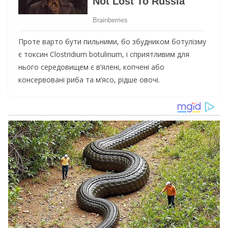
Проте варто бути пильними, бо збудником ботулізму
є токсин Clostridium botulinum, і сприятливим для
нього середовищем є в’ялені, копчені або
консервовані риба та м’ясо, рідше овочі.