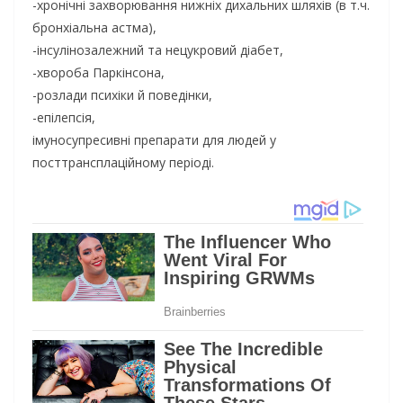
-хронічні захворювання нижніх дихальних шляхів (в т.ч.
бронхіальна астма),
-інсулінозалежний та нецукровий діабет,
-хвороба Паркінсона,
-розлади психіки й поведінки,
-епілепсія,
імуносупресивні препарати для людей у
посттрансплаційному періоді.