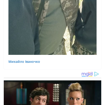
Михайло Іваночко