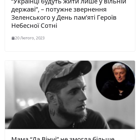
“Українці будуть жити лише у вільній
державі”, – потужне звернення
Зеленського у День пам’яті Героїв
Небесної Сотні
20 Лютого, 2023
Мама “Да Вінчі” не змогла більше