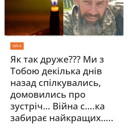
ВІЙНА
Як так друже??? Ми з
Тобою декілька днів
назад спілкувались,
домовились про
зустріч… Війна с….ка
забирає найкращих…..