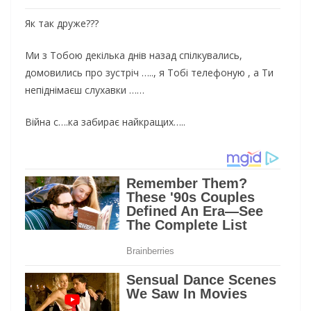
Як так друже???
Ми з Тобою декілька днів назад спілкувались,
домовились про зустріч ….., я Тобі телефоную , а Ти
непіднімаєш слухавки ……
Війна с….ка забирає найкращих…..