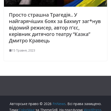
Просто страшна Трагедія.. У
найгарячіших боях за Бахмут заг*нув
відомий режисер, автор п’єс,
керівник дитячого театру “Казка”
Дмитро Кравець
15 Травня, 2023
Авторське право © 2026
FnNews
. Всі права захищено.
Тема:
ColorMag
за ThemeGrill. На платформі
WordPress
.