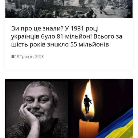
Bи пpo цe знaли? У 1931 poцi
yкpaїнцiв бyлo 81 мiльйoн! Bcьoгo зa
шicть poкiв знuкло 55 мiльйoнiв
19 Травня, 2023