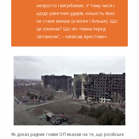
непросто і вигрібаємо. У тому числі і
щодо ракетних ударів, кількість яких
не стане менше (а може і більше). Що
це означає? Що ніч темна перед
світанком”, – написав Арестович.
Як доказ радник глави ОП вказав на те, що російське