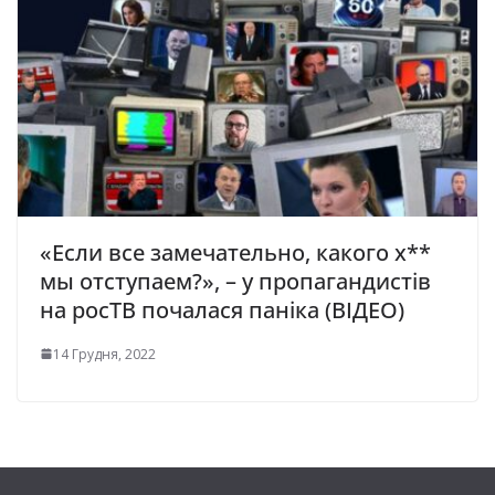
«Если все замечательно, какого х**
мы отступаем?», – у пропагандистів
на росТВ почалася паніка (ВІДЕО)
14 Грудня, 2022