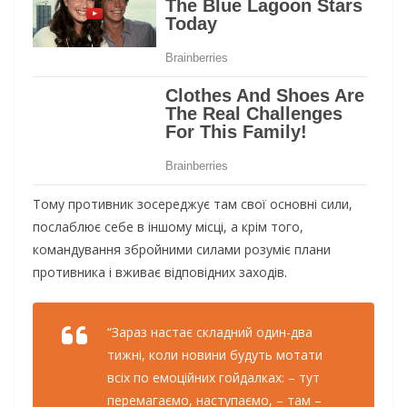
Тому противник зосереджує там свої основні сили,
послаблює себе в іншому місці, а крім того,
командування збройними силами розуміє плани
противника і вживає відповідних заходів.
“Зараз настає складний один-два
тижні, коли новини будуть мотати
всіх по емоційних гойдалках: – тут
перемагаємо, наступаємо, – там –