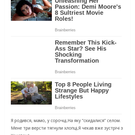
Я родився, мамо, у сорочці,На яку “скидалися” селом.
Мене три версти тягнули хлопці,Я чекав вже зустрічі з