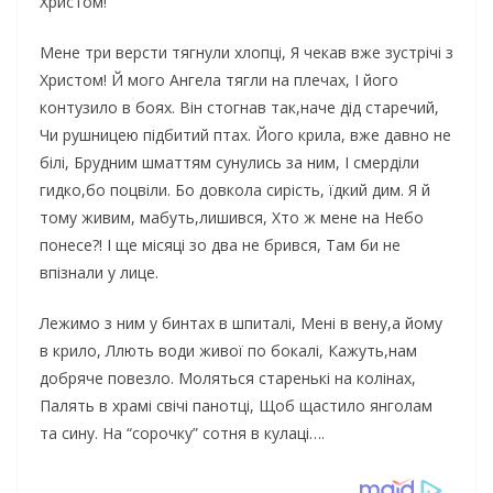
Христом!
Мене три версти тягнули хлопці, Я чекав вже зустрічі з
Христом! Й мого Ангела тягли на плечах, І його
контузило в боях. Він стогнав так,наче дід старечий,
Чи рушницею підбитий птах. Його крила, вже давно не
білі, Брудним шматтям сунулись за ним, І смерділи
гидко,бо поцвіли. Бо довкола сирість, їдкий дим. Я й
тому живим, мабуть,лишився, Хто ж мене на Небо
понесе?! І ще місяці зо два не брився, Там би не
впізнали у лице.
Лежимо з ним у бинтах в шпиталі, Мені в вену,а йому
в крило, Ллють води живої по бокалі, Кажуть,нам
добряче повезло. Моляться старенькі на колінах,
Палять в храмі свічі панотці, Щоб щастило янголам
та сину. На “сорочку” сотня в кулаці….