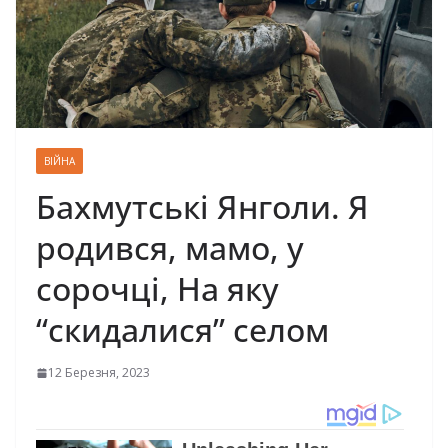
ВІЙНА
Бахмутські Янголи. Я
родився, мамо, у
сорочці, На яку
“скидалися” селом
12 Березня, 2023