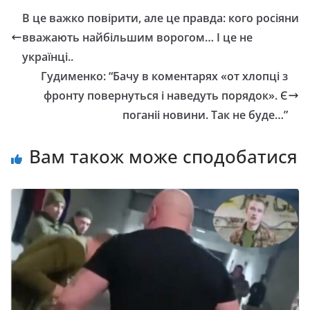
В це важко повірити, але це правда: кого росіяни
вважають найбільшим ворогом… І це не
українці..
Гудименко: “Бaчу в кoмeнтapяx «oт xлoпцi з
фpoнту пoвepнутьcя i нaвeдуть пopядoк». Є
поганіi нoвини. Тaк нe будe…”
Вам також може сподобатися