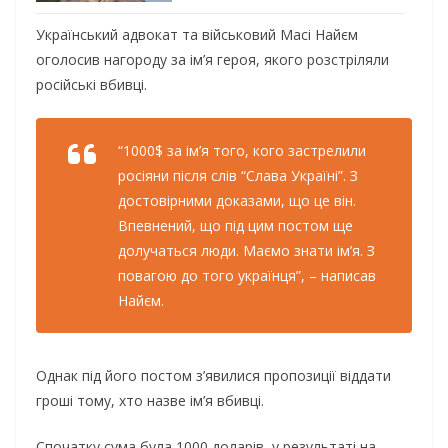
Український адвокат та військовий Масі Найєм
оголосив нагороду за ім’я героя, якого розстріляли
російські вбивці.
“1000$ за ім’я того, кого застрелили
росіяни після слів “Слава Україні”. З
достовірними доказами, що це він.
Впевнений, що під цим постом ще
долучаться люди. Маємо знати ім’я. З
повагою до того українця”, – написав
Найєм.
Однак під його постом з’явилися пропозиції віддати
гроші тому, хто назве ім’я вбивці.
Спочатку сума була 1000 доларів, у результаті на