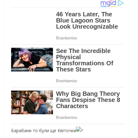
Барабани то були ще Квіточки