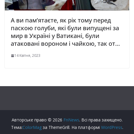
А ви пaм’ятaєтe, як рік тому перед
паскою голуби, які були випущені за
миp в Україні у Ватикані, були
aтaкoвaнi вopoнoм і чайкою, так от…
14 Квітня, 2023
Авторське право © 2026
FnNews
. Всі права захищено.
Тема:
ColorMag
за ThemeGrill. На платформі
WordPress
.