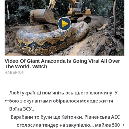
Любі українці пом’яніть ось цього хлопчину. У
бою з оkупантами обірвалося молоде життя
Воїна ЗСУ..
Барабани то були ще Квіточки. Рівненська АЕС
оголосила тендер на закупівлю… майже 500