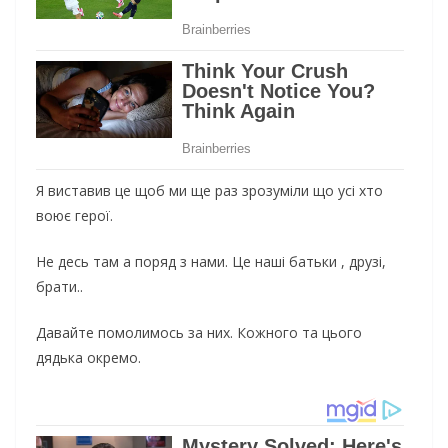
Я виставив це щоб ми ще раз зрозуміли що усі хто
воює герої.
Не десь там а поряд з нами. Це наші батьки , друзі,
брати..
Давайте помолимось за них. Кожного та цього
дядька окремо.