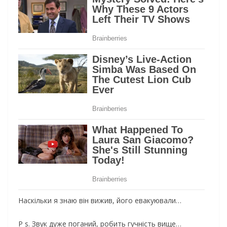
Наскільки я знаю він вижив, його евакуювали…
P s. Звук дуже поганий, робить гучність вище…