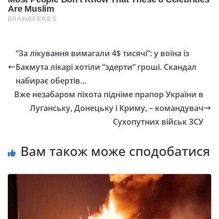
“За лікування вимагали 4$ тисячі”: у воїна із
Бахмута лікарі хотіли “здерти” гроші. Скандал
набирає обертів…
Вже незабаром піхота підніме прапор України в
Луганську, Донецьку і Криму, – ​командувач
Сухопутних військ ЗСУ
Вам також може сподобатися