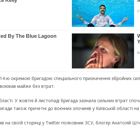
14-ю окремою бригадою спеціального призначення збройних сил Р
н воював майже без втрат.
області. У жовтні й листопаді бригада зазнала сильних втрат споча
ригади також причетні до воєнних злочинів у Київській області на
 на своїй сторінці у Twitter полковник ЗСУ, блогер Анатолій Шт