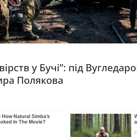
ірств у Бучі”: під Вугледар
ира Полякова