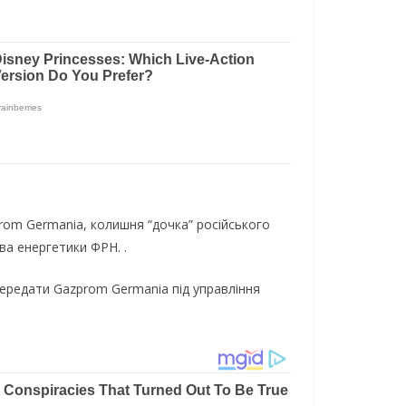
prom Germania, колишня “дочка” російського
ва енергетики ФРН. .
передати Gazprom Germania під управління