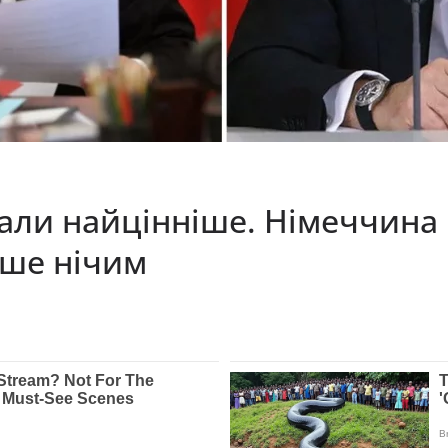
брали найцінніше. Німеччина
ьше нічим