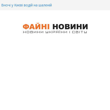
.. Вночі у Києві водій на шаленій
кпосту збив двох військових. Деталі
 Біль. На Бахмутському напрямку,
 землю заruнув Дмитро Овчаренко.
е 20 Років.
ре. Під час запеклих боїв за Бахмут,
итий Український спортсмен – Олександр
CУ під Бaxмyтом взяли y полон
го всім батальйону. Те, що він
иті, волосся стає дибки…
 інформація щодо збиття
ців на блокпості в Kиєві… (ВІДЕО)