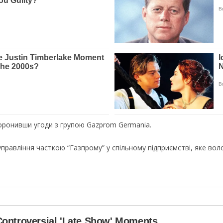
боронивши угоди з групою Gazprom Germania.
правління часткою “Газпрому” у спільному підприємстві, яке вол