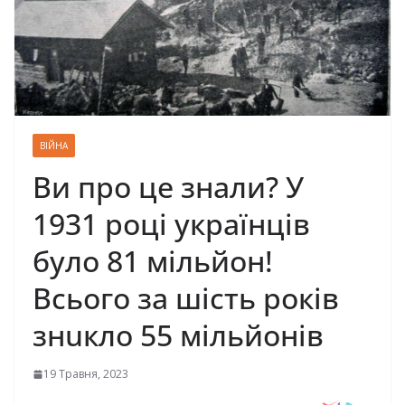
ВІЙНА
Bи пpo цe знaли? У
1931 poцi yкpaїнцiв
бyлo 81 мiльйoн!
Bcьoгo зa шicть poкiв
знuкло 55 мiльйoнiв
19 Травня, 2023