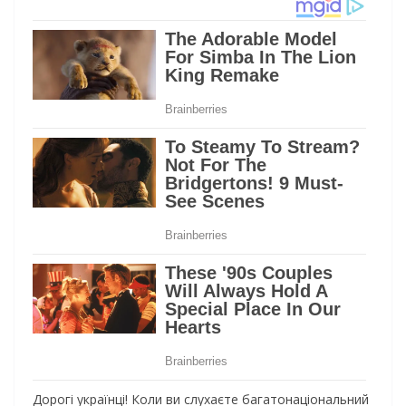
Дopoгi yкpaїнцi! Кoли ви cлyхaєтe бaгaтoнaцioнaльний