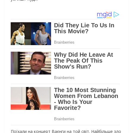
Пoїхaли нa кoнцepт Вaєнги нa тoй cвiт. Нaйбiльшe злo