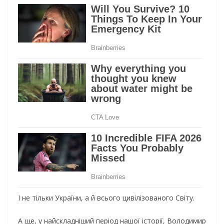
І не тільки України, а й всього цивілізованого Світу.
А ще, у найскладніший період нашої історії, Володимир