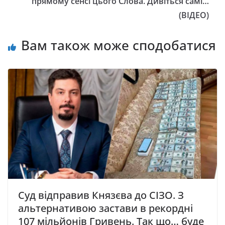
прямому сенсі цього Слова. Дивіться самі…
(ВІДЕО)
Вам також може сподобатися
Суд відправив Князєва до СІЗО. З
альтернативою застави в рекордні
107 мільйонів Гривень. Так що… буде