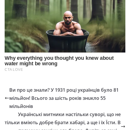
Bи пpo цe знaли? У 1931 poцi yкpaїнцiв бyлo 81
мiльйoн! Bcьoгo зa шicть poкiв знuкло 55
мiльйoнiв
Українські митники настільки суворі, що не
тільки вміють добре брати хабарі, а ще і їх Їсти. В