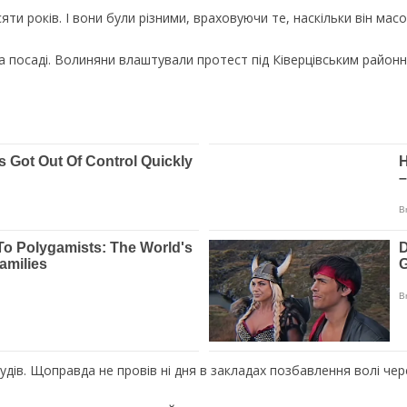
ти років. І вони були різними, враховуючи те, наскільки він масо
а посаді. Волиняни влаштували протест під Ківерцівським районн
дів. Щоправда не провів ні дня в закладах позбавлення волі чере