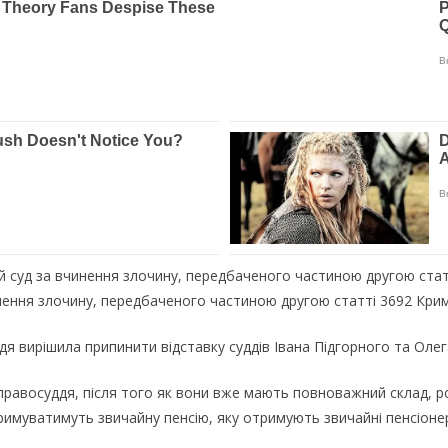
й суд за вчинення злочину, передбаченого частиною другою статт
ення злочину, передбаченого частиною другою статті 3692 Крим
дя вирішила припинити відставку суддів Івана Підгорного та Оле
равосуддя, після того як вони вже мають повноважний склад, ро
 отримуватимуть звичайну пенсію, яку отримують звичайні пенсіон