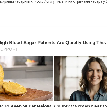
скравий хабарний список. Його упіймали на отриманні хабара у 