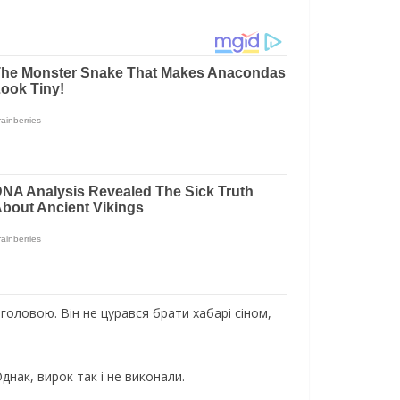
головою. Він не цурався брати хабарі сіном,
днак, вирок так і не виконали.