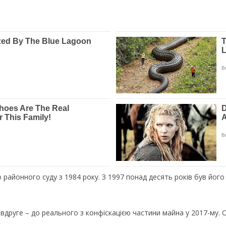
 районного суду з 1984 року. З 1997 понад десять років був його 
вдруге – до реального з конфіскацією частини майна у 2017-му. О