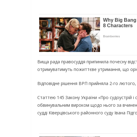
Вища рада правосуддя припинила почесну відст
отримуватимуть пожиттєве утримання, що орієн
Відповідне рішення ВРП прийняла 2-го лютого
Статтею 145 Закону України «Про судоустрій і 
обвинувальним вироком щодо нього за вчиненн
судді Ківерцівського районного суду Івана Під