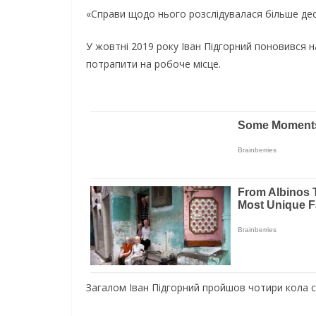
«Справи щодо нього розслідувалася більше деся
У жовтні 2019 року Іван Підгорний поновився н
потрапити на робоче місце.
Загалом Іван Підгорний пройшов чотири кола су