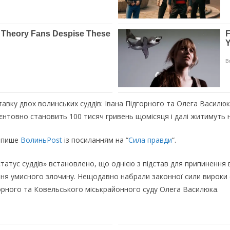
авку двох волинських суддів: Івана Підгорного та Олега Василю
товно становить 100 тисяч гривень щомісяця і далі житимуть на
, пише
ВолиньPost
із посиланням на “
Сила правди
“.
статус суддів» встановлено, що однією з підстав для припинення 
я умисного злочину. Нещодавно набрали законної сили вироки с
горного та Ковельського міськрайонного суду Олега Василюка.