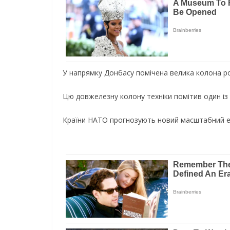
У напрямку Донбасу помічена велика колона рос
Цю довжелезну колону техніки помітив один із 
Країни НАТО прогнозують новий масштабний ета