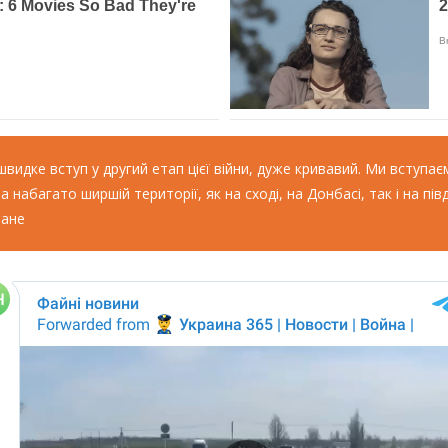
швидке вступ у другий етап цієї війни, дуже кривавий. Ми вступає
 набагато ширшій території, як на сході, на Донбасі, так і на півд
оане