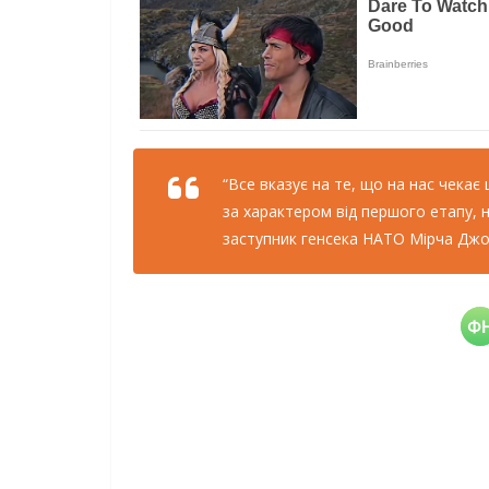
“Все вказує на те, що на нас чекає 
за характером від першого етапу, на
заступник генсека НАТО Мірча Дж