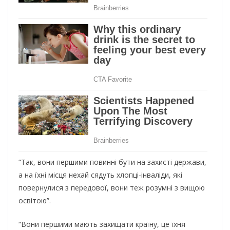
“Так, вони першими повинні бути на захисті держави,
а на їхні місця нехай сядуть хлопці-інваліди, які
повернулися з передової, вони теж розумні з вищою
освітою”.
“Вони першими мають захищати країну, це їхня