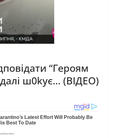
дповідати “Героям
 далі ш0kує… (ВІДЕО)