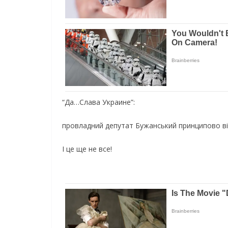
“Да…Слава Украине”:
провладний депутат Бужанський принципово ві
І це ще не все!