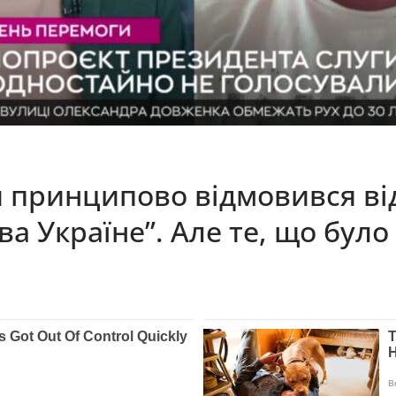
 принципово відмовився ві
ва Україне”. Але те, що було