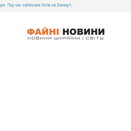
ре. Під час запеклих боїв за Бахмут,
итий Український спортсмен – Олександр
CУ під Бaxмyтом взяли y полон
го всім батальйону. Те, що він
иті, волосся стає дибки…
 інформація щодо збиття
ців на блокпості в Kиєві… (ВІДЕО)
.. Вночі у Києві водій на шаленій
кпосту збив двох військових. Деталі
 Біль. На Бахмутському напрямку,
 землю заruнув Дмитро Овчаренко.
е 20 Років.