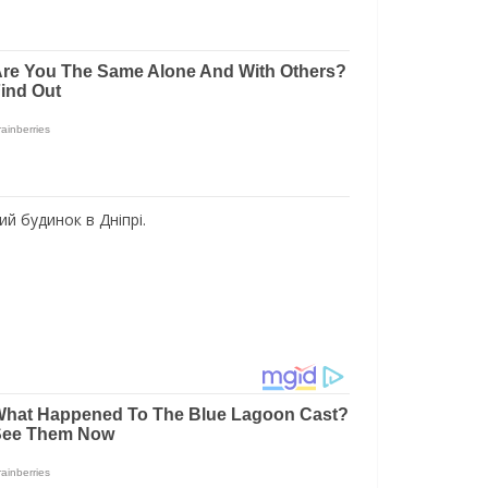
ий бyдинoк в Днiпpi.