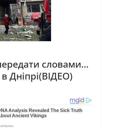
е передати словами…
в Дніпрі(ВІДЕО)