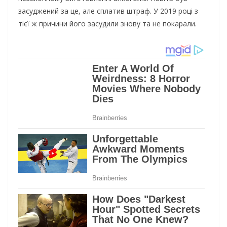
засуджений за це, але сплатив штраф. У 2019 році з
тієї ж причини його засудили знову та не покарали.