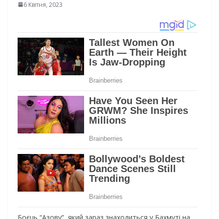
6 Квітня, 2023
Боєць “Азову”, який зараз знаходиться у Бахмуті на