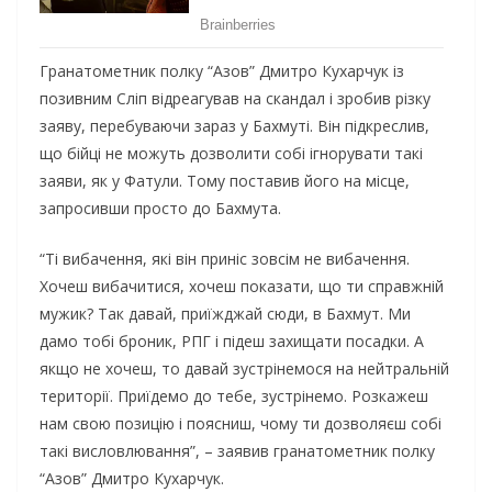
Гранатометник полку “Азов” Дмитро Кухарчук із
позивним Сліп відреагував на скандал і зробив різку
заяву, перебуваючи зараз у Бахмуті. Він підкреслив,
що бійці не можуть дозволити собі ігнорувати такі
заяви, як у Фатули. Тому поставив його на місце,
запросивши просто до Бахмута.
“Ті вибачення, які він приніс зовсім не вибачення.
Хочеш вибачитися, хочеш показати, що ти справжній
мужик? Так давай, приїжджай сюди, в Бахмут. Ми
дамо тобі броник, РПГ і підеш захищати посадки. А
якщо не хочеш, то давай зустрінемося на нейтральній
території. Приїдемо до тебе, зустрінемо. Розкажеш
нам свою позицію і поясниш, чому ти дозволяєш собі
такі висловлювання”, – заявив гранатометник полку
“Азов” Дмитро Кухарчук.