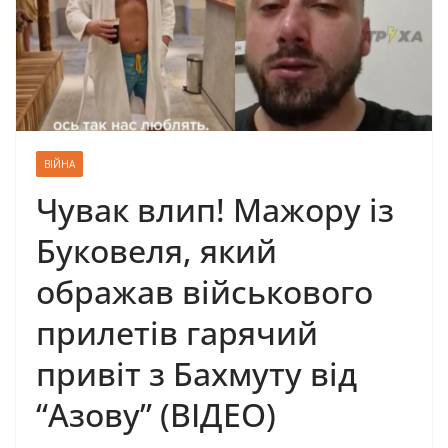
ВІЙНА
Чувак влип! Мажору із
Буковеля, який
ображав військового
прилетів гарячий
привіт з Бахмуту від
“Азову” (ВІДЕО)