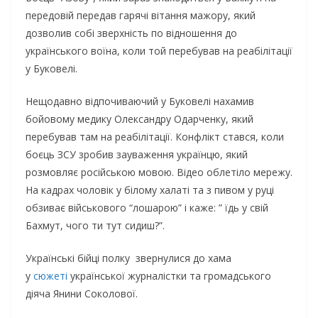
передовій передав гарячі вітання мажору, який
дозволив собі зверхність по відношення до
українського воїна, коли той перебував на реабілітації
у Буковелі.
Нещодавно відпочиваючий у Буковелі нахамив
бойовому медику Олександру Одарченку, який
перебував там на реабілітації. Конфлікт стався, коли
боєць ЗСУ зробив зауваження українцю, який
розмовляє російською мовою. Відео облетіло мережу.
На кадрах чоловік у білому халаті та з пивом у руці
обзиває військового “лошарою” і каже: ” їдь у свій
Бахмут, чого ти тут сидиш?”.
Українські бійці полку звернулися до хама
у
сюжеті
української журналістки та громадського
діяча Янини Соколової.