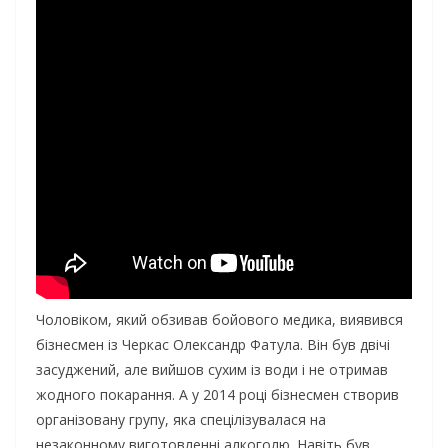
Чоловіком, який обзивав бойового медика, виявився
бізнесмен із Черкас Олександр Фатула. Він був двічі
засуджений, але вийшов сухим із води і не отримав
жодного покарання. А у 2014 році бізнесмен створив
організовану групу, яка спецілізувалася на
незаконному виготовленні алкоголю. Навіть був