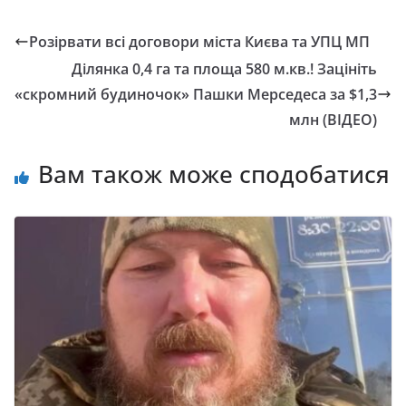
Розірвати всі договори міста Києва та УПЦ МП
Ділянка 0,4 га та площа 580 м.кв.! Зацініть
«скромний будиночок» Пашки Мерседеса за $1,3
млн (ВІДЕО)
Вам також може сподобатися