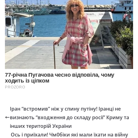
Іран “встромив” ніж у спину путіну! Іранці не
визнають “входження до складу росії” Криму та
інших територій України
Ось і приїхали! Чм0біки які мали їхати на війну