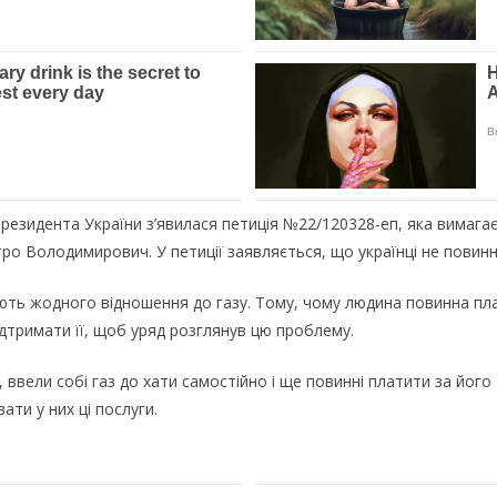
Президента України з’явилася петиція №22/120328-еп, яка вимага
тро Володимирович. У петиції заявляється, що українці не повинн
ть жодного відношення до газу. Тому, чому людина повинна плат
ідтримати її, щоб уряд розглянув цю проблему.
, ввели собі газ до хати самостійно і ще повинні платити за йог
ати у них ці послуги.