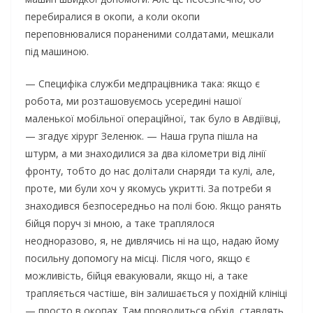
перебиралися в окопи, а коли окопи
переповнювалися пораненими солдатами, мешкали
під машиною.
— Специфіка служби медпрацівника така: якщо є
робота, ми розташовуємось усередині нашої
маленької мобільної операційної, так було в Авдіївці,
— згадує хірург Зеленюк. — Наша група пішла на
штурм, а ми знаходилися за два кілометри від лінії
фронту, тобто до нас долітали снаряди та кулі, але,
проте, ми були хоч у якомусь укритті. За потреби я
знаходився безпосередньо на полі бою. Якщо ранять
бійця поруч зі мною, а таке траплялося
неодноразово, я, не дивлячись ні на що, надаю йому
посильну допомогу на місці. Після чого, якщо є
можливість, бійця евакуювали, якщо ні, а таке
трапляється частіше, він залишається у похідній клініці
— просто в окопах. Там проводиться обхід, ставлять