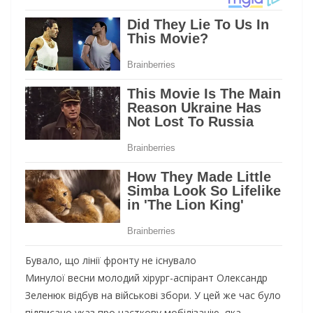
Бувало, що лінії фронту не існувало
Минулої весни молодий хірург-аспірант Олександр
Зеленюк відбув на військові збори. У цей же час було
підписано указ про часткову мобілізацію, яка