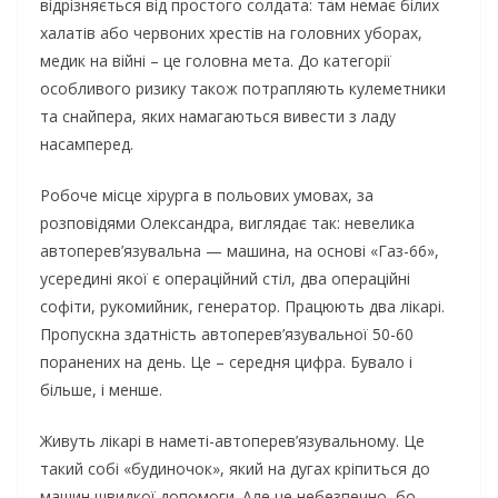
відрізняється від простого солдата: там немає білих
халатів або червоних хрестів на головних уборах,
медик на війні – це головна мета. До категорії
особливого ризику також потрапляють кулеметники
та снайпера, яких намагаються вивести з ладу
насамперед.
Робоче місце хірурга в польових умовах, за
розповідями Олександра, виглядає так: невелика
автоперев’язувальна — машина, на основі «Газ-66»,
усередині якої є операційний стіл, два операційні
софіти, рукомийник, генератор. Працюють два лікарі.
Пропускна здатність автоперев’язувальної 50-60
поранених на день. Це – середня цифра. Бувало і
більше, і менше.
Живуть лікарі в наметі-автоперев’язувальному. Це
такий собі «будиночок», який на дугах кріпиться до
машин швидкої допомоги. Але це небезпечно, бо