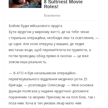
Бойові будні військового хірурга
Бути хірургом у мирному житті, де на тебе чекає
стерильна операційна, необхідні ліки та освітлення, —
це одне. Але коли оперуєш у машині, де ледве
вистачає води, щоб перекип’ятити інструменти, а
потім проводиш обхід прямо в окопах — це вже
зовсім інша реальність.
— В АТО я був начальником операційно-
перев’язувального відділення медичної роти 25
бригади, — розповідає Олександр. — Моя основна
функція полягала у наданні хірургічної допомоги
пораненим та хворим. Причому як на полі бою, так і
поза ним. Хоча в тих умовах лікар мало чим