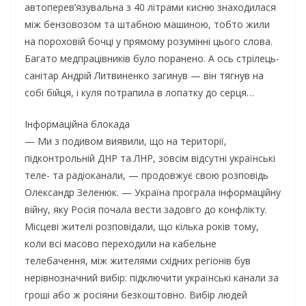
автоперев’язувальна з 40 літрами кисню знаходилася
між бензовозом та штабною машиною, тобто жили
на пороховій бочці у прямому розумінні цього слова.
Багато медпрацівників було поранено. А ось стрілець-
санітар Андрій Литвиненко загинув — він тягнув на
собі бійця, і куля потрапила в лопатку до серця…
Інформаційна блокада
— Ми з подивом виявили, що на території,
підконтрольній ДНР та ЛНР, зовсім відсутні українські
теле- та радіоканали, — продовжує свою розповідь
Олександр Зеленюк. — Україна програла інформаційну
війну, яку Росія почала вести задовго до конфлікту.
Місцеві жителі розповідали, що кілька років тому,
коли всі масово переходили на кабельне
телебачення, між жителями східних регіонів був
нерівнозначний вибір: підключити українські канали за
гроші або ж росіяни безкоштовно. Вибір людей