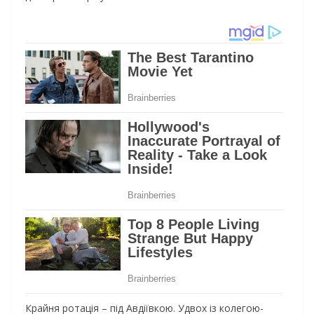
Крайня ротація – під Авдіївкою. Удвох із колегою-