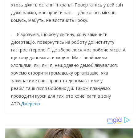
хтось ділить останні її краплі. Повертатись у цей світ
дуже важко, має пройти час — для когось місяць,
комусь, мабуть, не вистачить і року.
— Я зрозумів, що хочу дитину, хочу закінчити
дисертацію, повернутись на роботу до інституту
гастроентерології, де збереглося моє робоче місце. А
ще хочу допомагати людям. Ми зі знайомими
хлопцями, які, як і я, нещодавно демобілізувалися,
хочемо створити громадську організацію, яка
захищатиме наші права та допомагатиме у
реабілітації після бойових дій. Також плануємо
проводити курси для тих, хто хоче їхати в зону
АТО.
Джерело