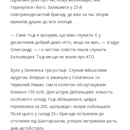
торкнулася і його. Залишився у 25-й
повітрянодесантній бригаді, де вже за час зборів
прикипів душею до всіх хлопців.
— Саме тоді я зрозумів, що маю служити. Є у
десантників добрий девіз «Хто, якщо не ми!», — згадує
Олександр. — І з чистою совістю пішов служити
Батьківщині. Тоді ми ще не знали про АТО.
Було у Зеленюка три ротації. Служив військовим
хірургом. Вперше їх закинули у Слов’янськ та
Червоний Лиман, там із колегою обслуговували
близько 150 осіб. Далі штурм Дебальцеве: кількість
особового складу тоді збільшилася, цифра
перевалила за 200, щоправда і лікарів побільшало.
Після цього у складі 25-ї бригади потрапили до
оточення під Шахтарськом, успішно витримали шість
днів артобстрілу.