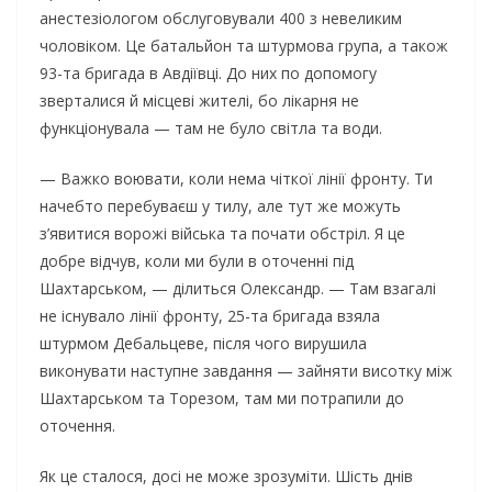
анестезіологом обслуговували 400 з невеликим
чоловіком. Це батальйон та штурмова група, а також
93-та бригада в Авдіївці. До них по допомогу
зверталися й місцеві жителі, бо лікарня не
функціонувала — там не було світла та води.
— Важко воювати, коли нема чіткої лінії фронту. Ти
начебто перебуваєш у тилу, але тут же можуть
з’явитися ворожі війська та почати обстріл. Я це
добре відчув, коли ми були в оточенні під
Шахтарськом, — ділиться Олександр. — Там взагалі
не існувало лінії фронту, 25-та бригада взяла
штурмом Дебальцеве, після чого вирушила
виконувати наступне завдання — зайняти висотку між
Шахтарськом та Торезом, там ми потрапили до
оточення.
Як це сталося, досі не може зрозуміти. Шість днів