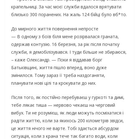
крапельниці. За час моєї служби вдалося врятувати
близько 300 поранених. На жаль 124 бійці було вб*то.
До мирного життя повернення непросте
— В одному з боїв біля мене розірвалася граната,
одержав контузію. 16 березня, за рік після початку
служби, я демобілізувався. І туди більше не збираюся,
– каже Олександр. — Поки я віддавав борг
Батьківщині, життя пішло вперед, воно дуже
змінилося. Тому зараз її треба наздоганяти,
планувати нові цілі та крокувати до них.
Після того, як постійно перебуваєш у гуркоті та димі,
тебе лякає тиша — нервово чекаєш на черговий
вибух. Ти не розумієш, як люди можуть посміхатися і
радіти життю, коли за якихось 200 кілометрів звідси,
це життя нічого не варте. Тобі здається абсурдом
ситуація, коли з крана тече так багато води, коли