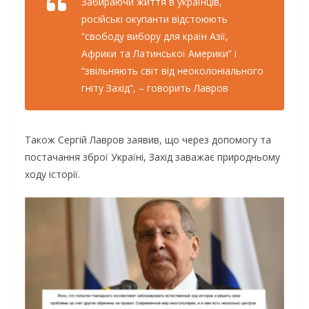
Забираючи життя в українців,
російські окупанти відстоюють
“свободу вибору для країн Азії,
Африки та Латинської Америки” і
“звільняють світ від неоколоніального
гніту Захід”, – говорить Лавров
Також Сергій Лавров заявив, що через допомогу та
постачання зброї Україні, Захід заважає природньому
ходу історії.