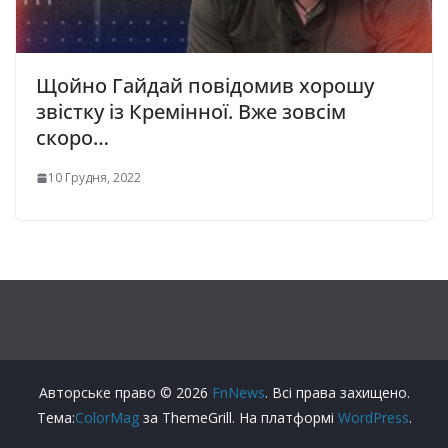
Щойно Гайдай повідомив хорошу
звістку із Кремінної. Вже зовсім
скоро…
10 Грудня, 2022
Авторське право © 2026
FnNews
. Всі права захищено.
Тема:
ColorMag
за ThemeGrill. На платформі
WordPress
.