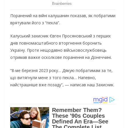
Поранений на війні калушанин показав, як побратими
врятували його з “пекла”.
Калуський захисник Євген Просяновський з перших
днів повномасштабного вторгнення боронить
Україну. Проте нещодавно військовослужбовець
отримав важке осколкове поранення на Донеччині.
“8-ме березня 2023 року… Дякую побратимам за те,
що витягнули мене з того пекла… Напевно,
найстрашніше вже позаду”, — написав наш Захисник.