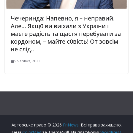
Чечеринда: Напевно, я – неправий.
Але… Якщ0 ви виїхали з України і
маєте радість та щастя перебувати за
кордоном, – майте с0вісtь! От зовсім
не слід..
9 Червня, 2023
Авторське право © 2026
FnNews
. Всі права захищено.
Тема:
ColorMag
за ThemeGrill. На платформі
WordPress
.