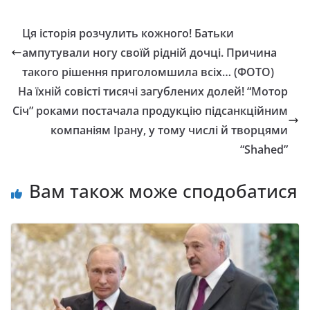
Ця історія розчулить кожного! Батьки
ампутували ногу своїй рідній дочці. Причина
такого рішення приголомшила всіх… (ФОТО)
На їхній совісті тисячі загублених долей! “Мотор
Січ” роками постачала продукцію підсанкційним
компаніям Ірану, у тому числі й творцями
“Shahed”
Вам також може сподобатися