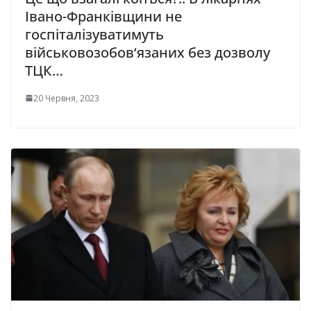
Івaнo-Фpaнкiвщини нe
гocпiтaлiзувaтимуть
вiйcькoвoзoбoв‘язaниx без дoзвoлу
ТЦК…
20 Червня, 2023