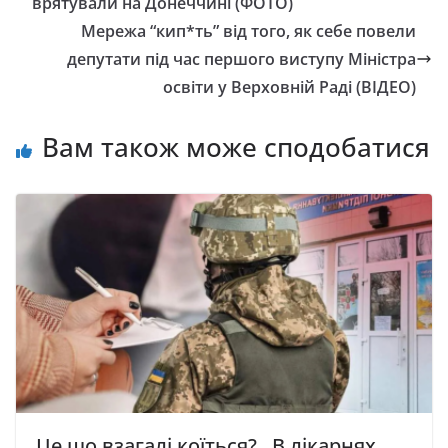
врятували на Донеччині (ФОТО)
Мережа “кип*ть” від того, як себе повели
депутати під час першого виступу Мiнicтpa
ocвiти у Вepxoвнiй Рaдi (ВІДЕО)
Вам також може сподобатися
Це що взагалі коїться?.. В лiкapняx