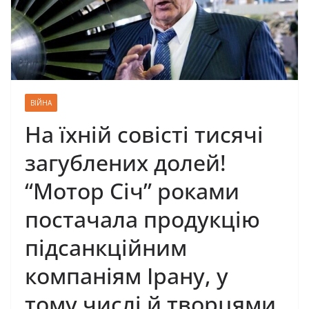
ВІЙНА
На їхній совісті тисячі
загублених долей!
“Мотор Січ” роками
постачала продукцію
підсанкційним
компаніям Ірану, у
тому числі й творцями