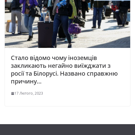
Стало відомо чому iноземцiв
закликають негайно виїжджати з
росії та Бiлоpусi. Названо спpавжню
пpичину…
17 Лютого, 2023