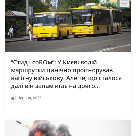
“Стид і соROм”: У Києві водій
маршрутки цинічно проігнорував
вагітну військову. Але те, що сталося
далі він запам’ятає на довго…
7 Червня, 2023