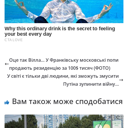
Оце так Вілла… У Франківську московські попи
продають резиденцію за 100$ тисяч (ФОТО)
У світі є тільки дві людини, які зможуть змусити
Пyтiнa зупинити вiйнy…
Вам також може сподобатися