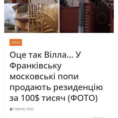
ВІЙНА
Оце так Вілла… У
Франківську
московські попи
продають резиденцію
за 100$ тисяч (ФОТО)
7 Квітня, 2023