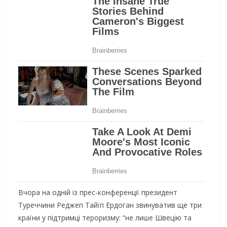
Вчора на одній із прес-конференції президент
Туреччини Реджеп Тайїп Ердоган звинуватив ще три
країни у підтримці тероризму: “не лише Швецію та