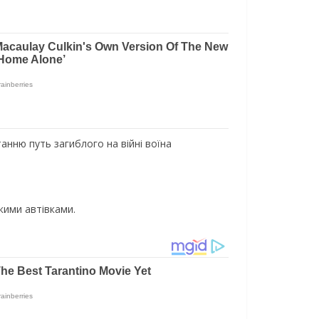
анню путь загиблого на війні воїна
кими автівками.