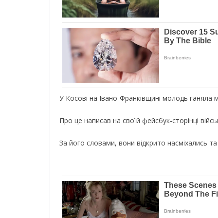
У Косові на Івано-Франківщині молодь ганяла м
Про це написав на своїй фейсбук-сторінці вій
За його словами, вони відкрито насміхались т