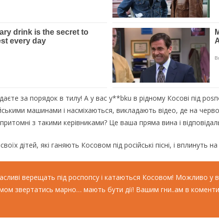
аєте за порядок в тилу! А у вас у**bku в рідному Косові під роsп
ейськими машинами і насміхаються, викладають відео, де на черво
 притомні з такими керівниками? Це ваша пряма вина і відповідаль
оїх дітей, які ганяють Косовом під російські пісні, і вплинуть на 
 щасливі верещать під роспопсу і катаються Косовом! Можливо у 
рмом звертатись марно… мають бути дії! Вашим гни..ам в коменти