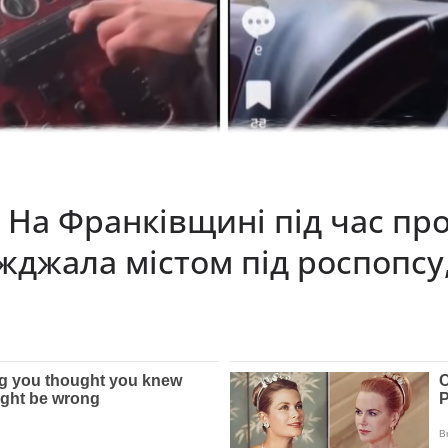
! На Франківщині під час п
жджала містом під роспопсу,