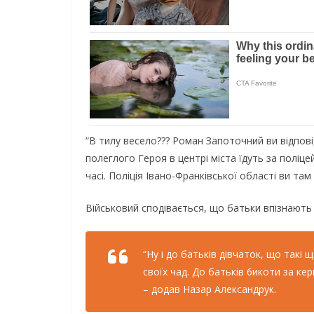
“В тилу весело??? Роман Запоточний ви відповід
полеглого Героя в центрі міста їдуть за поліц
часі. Поліція Івано-Франківської області ви там
Військовий сподівається, що батьки впізнають св
“Ну і до батьків дівчаток, що такі
своїх чад. До батьків 6икоти за ке
– додав Назар Александрук.