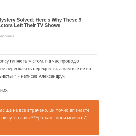
опсу ганяють містом, під час проводів
не пересікають перехрестя, а вам все не на
ність!!!” – написав Александрук.
них.
вас ще не все втрачено. Ви точно впізнаєте
 пишуть слава ***ра..кам і вони мовчать”,