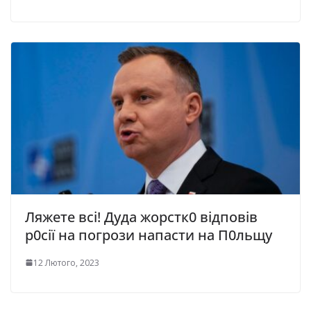
Ляжете всі! Дуда жорстк0 відповів
р0сії на погрози напасти на П0льщу
12 Лютого, 2023