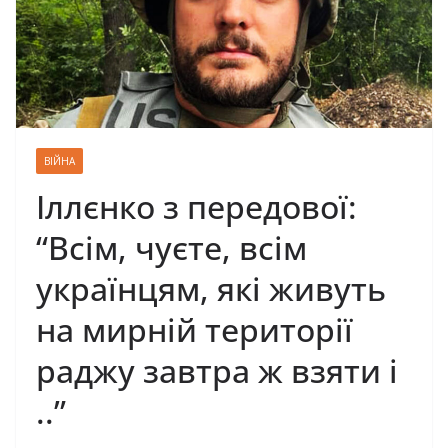
ВІЙНА
Іллєнко з передової:
“Всім, чуєте, всім
українцям, які живуть
на мирній території
раджу завтра ж взяти і
..”