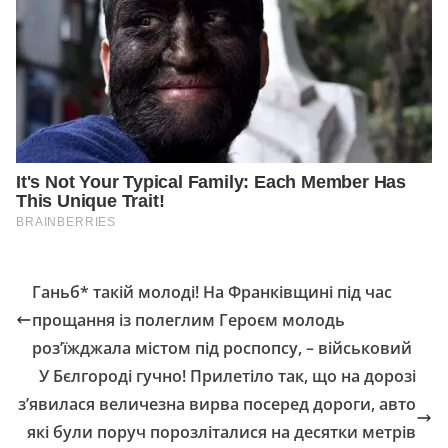
Ганьб* такій молоді! На Франківщині під час
прощання із полеглим Героєм молодь
роз’їжджала містом під роспопсу, – військовий
У Бєлгороді гучно! Прилетіло так, що на дорозі
з’явилася величезна вирва посеред дороги, авто
які були поруч порозліталися на десятки метрів