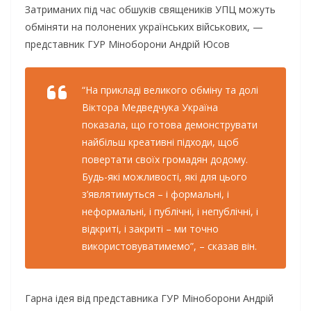
Затриманих під час обшуків священиків УПЦ можуть
обміняти на полонених українських військових, —
представник ГУР Міноборони Андрій Юсов
“На прикладі великого обміну та долі
Віктора Медведчука Україна
показала, що готова демонструвати
найбільш креативні підходи, щоб
повертати своїх громадян додому.
Будь-які можливості, які для цього
з’являтимуться – і формальні, і
неформальні, і публічні, і непублічні, і
відкриті, і закриті – ми точно
використовуватимемо”, – сказав він.
Гарна ідея від представника ГУР Міноборони Андрій