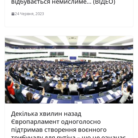
відбувається немислиме… (ВІДЕО)
24 Червня, 2023
Декілька хвилин назад
Європарламент одноголосно
підтримав створення воєнного
трибунaлу для nутiнa – що це означає