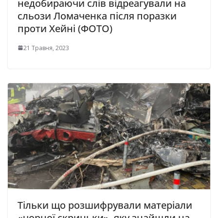
недобираючи слів відреагували на
сльози Ломаченка після поразки
проти Хейні (ФОТО)
21 Травня, 2023
Тільки що розшифрували матеріали
«чорної скриньки», яку знайшли на