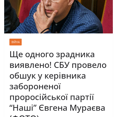
ВІЙНА
Ще одного зрадника
виявлено! СБУ провело
обшук у керівника
забороненої
проросійської партії
“Наші” Євгена Мураєва