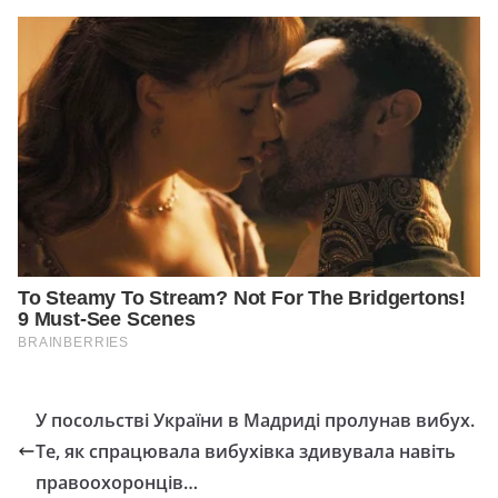
У посольстві України в Мадриді пролунав вибух.
Те, як спрацювала вибухівка здивувала навіть
правоохоронців…