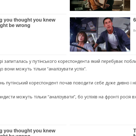
 запиталась у путінського кореспондента який перебуває поблизу
що вони можуть тільки “аналізувати успіх”.
нь путінський кореспондент почав поводити себе дуже дивно і н
андисти можуть тільки “аналізувати”, бо успіхів на фронті росія 