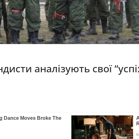
ндисти аналізують свої “успі