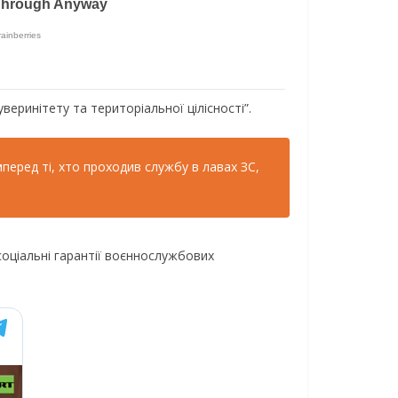
уверинітету та територіальної цілісності”.
перед ті, хто проходив службу в лавах ЗС,
соціальні гарантії воєннослужбових