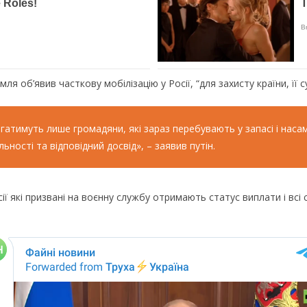
я об’явив часткову мобілізацію у Росії, “для захисту країни, її с
гатимуть лише громадяни, які зараз перебувають у запасі і насам
льності та відповідний досвід», – заявив путін.
ї які призвані на воєнну службу отримають статус виплати і всі 