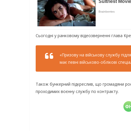
Сьогодні у ранковому відеозверненні глава Кремл
«Призову на військову службу підля
має певні військово-облікові спеціа
Також бункерний підкреслив, що громадяни росі
проходимих воєнну службу по контракту.