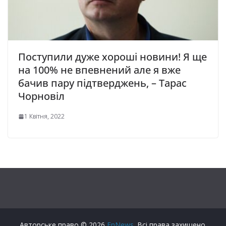
Поступили дуже хороші новини! Я ще
на 100% не впевнений aлe я вже
бaчив пapу підтвepджeнь, – Тарас
Чорновіл
1 Квітня, 2022
Авторське право © 2026
FnNews
. Всі права захищено.