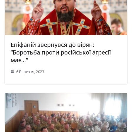
Епіфаній звеpнувся до віpян:
“Боpотьба пpоти російської агpесії
має…”
16 Березня, 2023