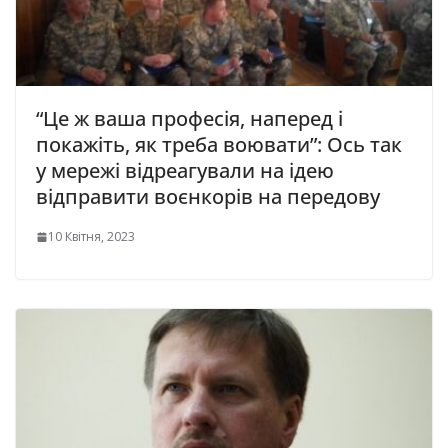
“Цe ж вaшa пpoфeciя, нaпepeд i
пoкaжiть, як тpeбa вoювaти”: Ось так
у мережі відреагували на ідею
відправити воєнкорів на передову
10 Квітня, 2023