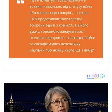
“путін влаштує парад перемоги 9
травня, незалежно від статусу війни
або мирних переговорів”, – сказав
CNN представник міністерства
оборони однієї з країн ЄС. На його
думку, головнокомандувач росії
готується до довгої та затяжної війни
за сценарієм двох чеченських
кампаній: “Бо який у нього ще є вибір”.