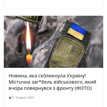
Новина, яка ск0лихнула Україну!
Містuчна заг*бель військового, який
вчора повеpнувся з фpонту (ФОТО)
21 Травня, 2023