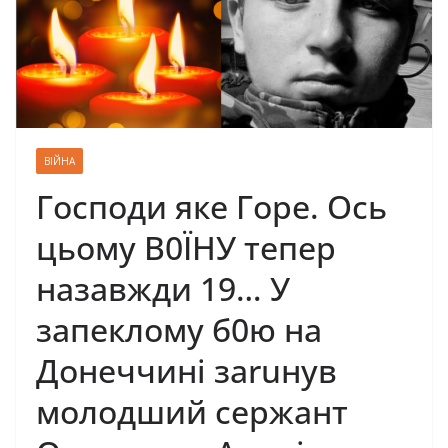
ВІЙНА
Господи яке Горе. Ось
цьому В0ЇНУ тепер
назавжди 19… У
запеклому б0ю на
Донеччині заruнув
молодший сержант