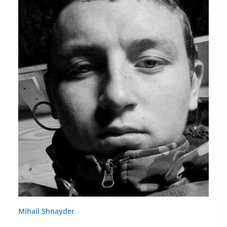
Mihail Shnayder