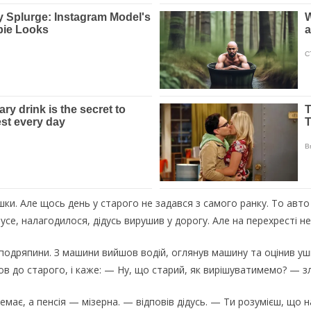
ки. Але щось день у старого не задався з самого ранку. То авто
усе, налагодилося, дідусь вирушив у дорогу. Але на перехресті не
 подряпини. З машини вийшов водій, оглянув машину та оцінив ушк
в до старого, і каже: — Ну, що старий, як вирішуватимемо? — зл
емає, а пенсія — мізерна. — відповів дідусь. — Ти розумієш, що 