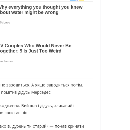
 не заводиться. А якщо заводиться потім,
 помітив дідусь Мерседес.
одження. Вийшов і дідусь, зляканий і
о запитав він.
накоїв, дурень ти старий? — почав кричати