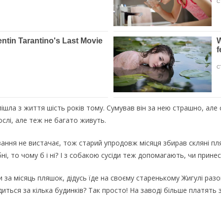
ішла з життя шість років тому. Сумував він за нею страшно, але 
ослі, але теж не багато живуть.
ння не вистачає, тож старий упродовж місяця збирав скляні пляшк
ні, то чому б і ні? І з собакою сусіди теж допомагають, чи принес
ши за місяць пляшок, дідусь їде на своєму старенькому Жигулі ра
иться за кілька будинків? Так просто! На заводі більше платять за