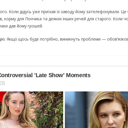
го. Коли дідусь уже приїхав із заводу йому зателефонували. Це б
в, корму для Пончика та деяких інших речей для старого. Коли чол
впаки дав йому грошей.
уацію. Якщо щось буде потрібно, виникнуть проблеми — обов’язко