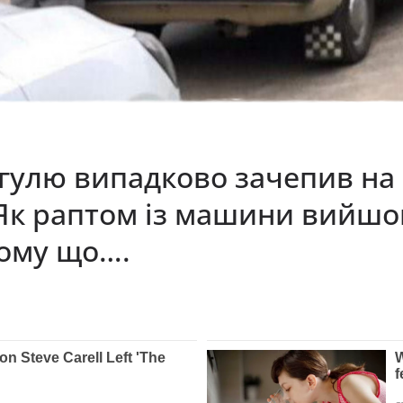
игулю випадково зачепив на
Як раптом із машини вийшов
тому що….