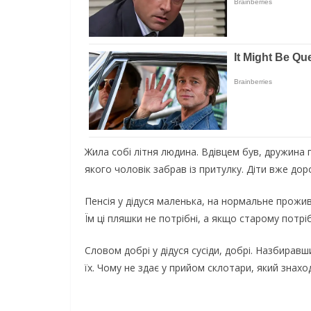
Жила собі літня людина. Вдівцем був, дружина п
якого чоловік забрав із притулку. Діти вже дор
Пенсія у дідуся маленька, на нормальне прожива
Їм ці пляшки не потрібні, а якщо старому потріб
Словом добрі у дідуся сусіди, добрі. Назбирав
їх. Чому не здає у прийом склотари, який знаход