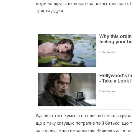
водій на дідуся, взяв його за плечі і тряс йог
трясти дідуся.
Вдарила того сумкою по плечах і почала кричати
що в таку ситуацію потрапив твій батько! Що ти
за голову і мало не заплакав. Виявилося, що й