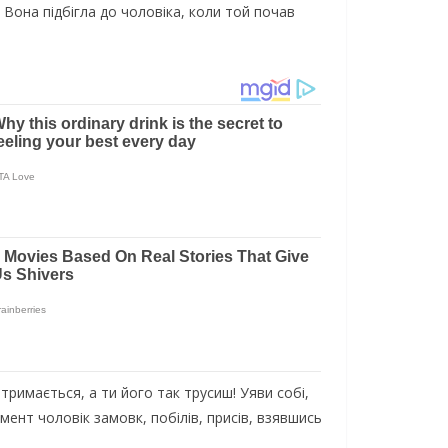
. Вона підбігла до чоловіка, коли той почав
тримається, а ти його так трусиш! Уяви собі,
мент чоловік замовк, побілів, присів, взявшись