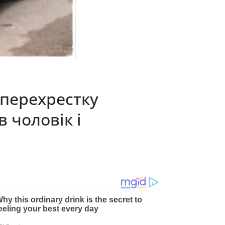
 перехрестку
 чоловік і