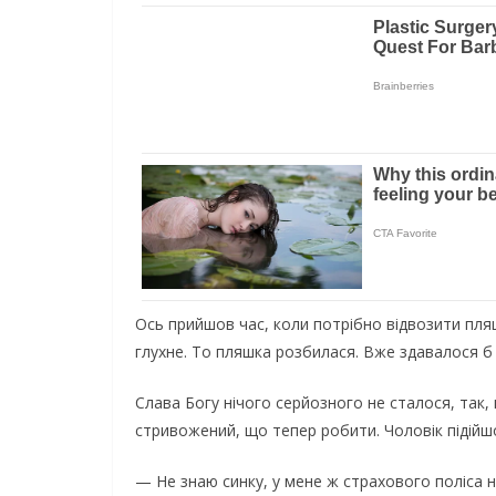
Ось прийшов час, коли потрібно відвозити пляш
глухне. То пляшка розбилася. Вже здавалося б 
Слава Богу нічого серйозного не сталося, так,
стривожений, що тепер робити. Чоловік підійшо
— Не знаю синку, у мене ж страхового поліса н