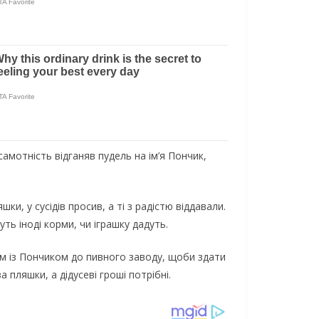
самотність відганяв пудель на ім’я Пончик,
и, у сусідів просив, а ті з радістю віддавали.
уть іноді корми, чи іграшку дадуть.
зом із Пончиком до пивного заводу, щоби здати
 пляшки, а дідусеві гроші потрібні.