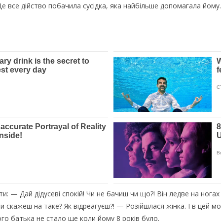
о. Це все дійство побачила сусідка, яка найбільше допомагала йому
: — Дай дідусеві спокій! Чи не бачиш чи що?! Він ледве на ногах 
 скажеш на таке? Як відреагуєш?! — Розійшлася жінка. І в цей мо
ого батька не стало ще коли йому 8 років було.