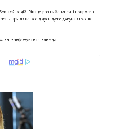
ув той водій. Він ще раз вибачився, і попросив
овік привіз це все дідусь дуже дякував і хотів
во зателефонуйте і я завжди