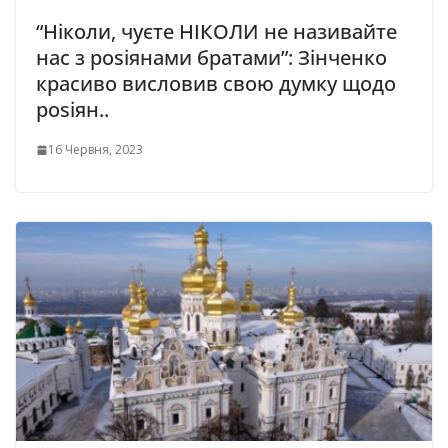
“Ніколи, чуєте НІКОЛИ не називайте
нас з роsіянами братами”: Зінченко
красиво висловив свою думку щодо
роsіян..
16 Червня, 2023