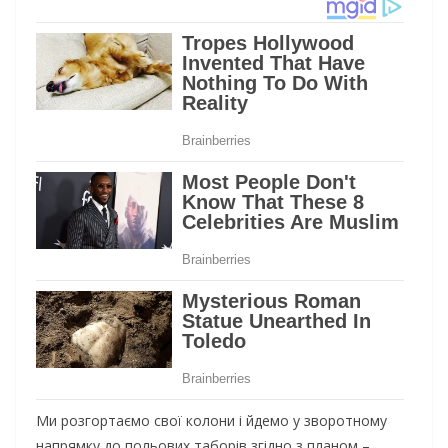
Ми розгортаємо свої колони і йдемо у зворотному
напрямку до польових таборів згідно з планом –