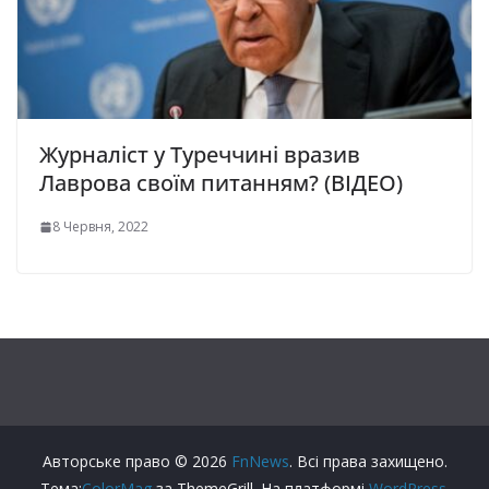
Журналіст у Туреччині вразив
Лаврова своїм питанням? (ВІДЕО)
8 Червня, 2022
Авторське право © 2026
FnNews
. Всі права захищено.
Тема:
ColorMag
за ThemeGrill. На платформі
WordPress
.